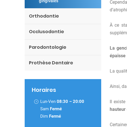
gingivales
Cependa
d’atrophi
Orthodontie
À ce sta
Occlusodontie
suppléme
Parodontologie
La genc
épaisse
Prothèse Dentaire
La quali
Ainsi, d
Horaires
Lun-Ven
08:30 – 20:00
Il exist
Sam
Fermé
hauteur 
Dim
Fermé
Certaine