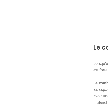
Le c
Lorsqu’u
est fort
Le comb
les espa
avoir un
matériel