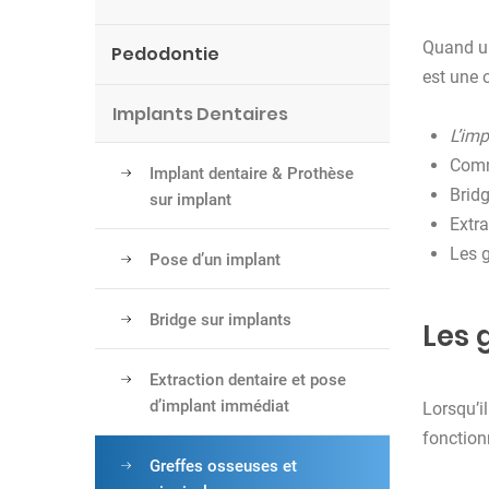
Quand un
Pedodontie
est une o
Implants Dentaires
L’imp
Comm
Implant dentaire & Prothèse
Bridg
sur implant
Extr
Les g
Pose d’un implant
Bridge sur implants
Les 
Extraction dentaire et pose
d’implant immédiat
Lorsqu’i
fonction
Greffes osseuses et