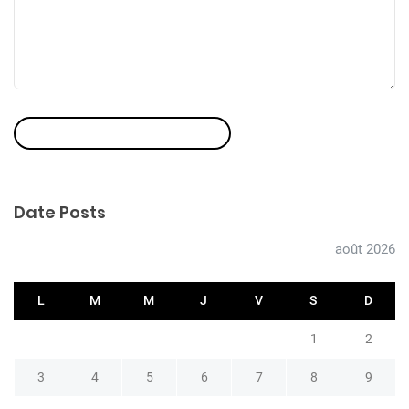
Laisser un commentaire
Date Posts
août 2026
L
M
M
J
V
S
D
1
2
3
4
5
6
7
8
9