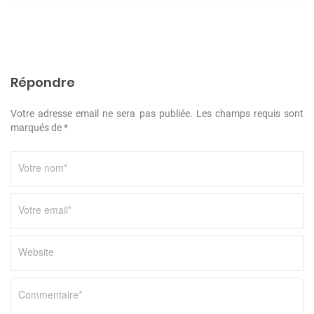
d
e
l
’
Répondre
a
Votre adresse email ne sera pas publiée. Les champs requis sont
r
marqués de *
t
i
c
l
e