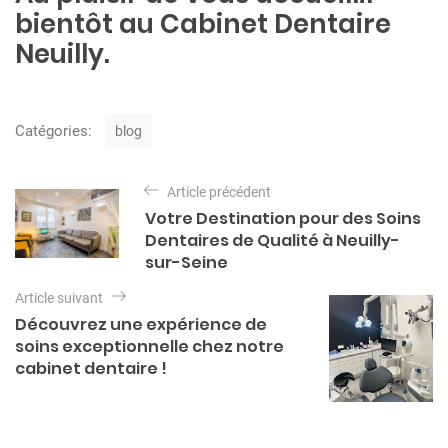
bientôt au Cabinet Dentaire
Neuilly.
C
Catégories:
blog
a
t
N
é
Article précédent
a
g
Votre Destination pour des Soins
o
v
Dentaires de Qualité à Neuilly-
r
i
sur-Seine
i
e
g
Article suivant
s
a
Découvrez une expérience de
soins exceptionnelle chez notre
t
cabinet dentaire !
i
o
n