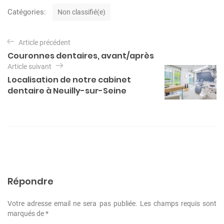
C
Catégories:
Non classifié(e)
a
t
N
é
Article précédent
a
g
Couronnes dentaires, avant/après
o
v
Article suivant
r
i
Localisation de notre cabinet
i
e
dentaire à Neuilly-sur-Seine
g
s
a
t
i
o
n
Répondre
d
e
Votre adresse email ne sera pas publiée. Les champs requis sont
l
marqués de *