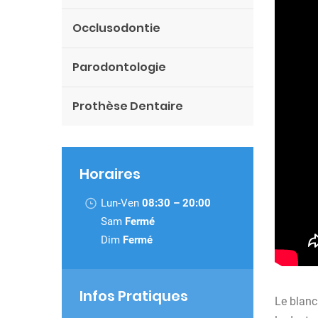
Occlusodontie
Parodontologie
Prothèse Dentaire
Horaires
Lun-Ven
08:30 – 20:00
Sam
Fermé
Dim
Fermé
Infos Pratiques
Le blanch